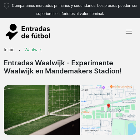
Comparamos mercados primarios y secundarios. Los precios pueden ser
superiores o inferiores al valor nominal.
Inicio
Inicio
Waalwijk
Equipos
Entradas Waalwijk
- Experimente
Waalwijk en Mandemakers Stadion!
Ligas
Agencias de viajes