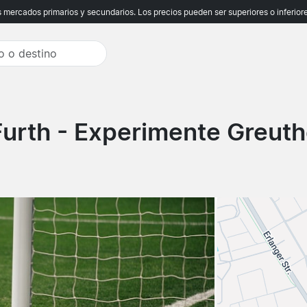
ercados primarios y secundarios. Los precios pueden ser superiores o inferiores
Furth
- Experimente Greuth