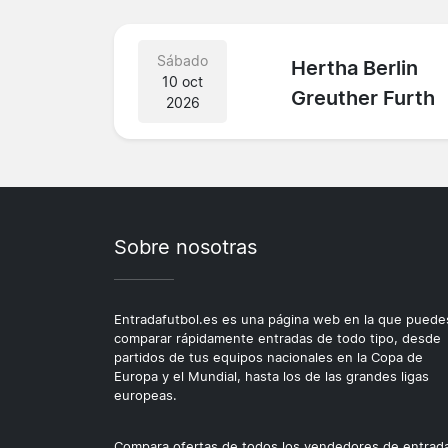
Sábado
Hertha Berlin
10 oct
Greuther Furth
2026
Sobre nosotras
Entradafutbol.es es una página web en la que puede
comparar rápidamente entradas de todo tipo, desde
partidos de tus equipos nacionales en la Copa de
Europa y el Mundial, hasta los de las grandes ligas
europeas.
Compara ofertas de todos los vendedores de entrad