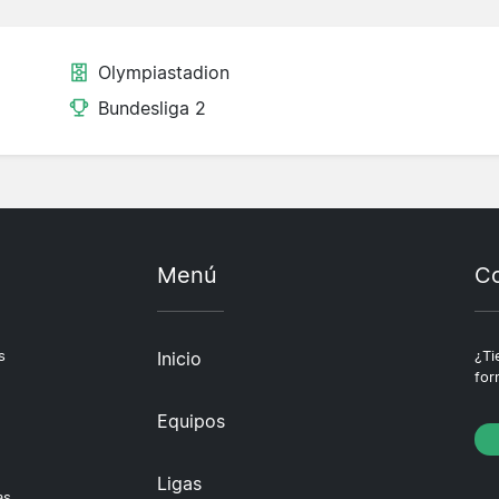
Olympiastadion
Bundesliga 2
Menú
Co
s
Inicio
¿Ti
for
Equipos
Ligas
as