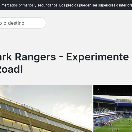
ercados primarios y secundarios. Los precios pueden ser superiores o inferiores
ark Rangers
- Experimente
Road!