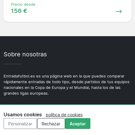
Precio desde
156 €
Sobre nosotras
Entradafutbol.es es una página web en la que puedes comparar
rápidamente entradas de todo tipo, desde partidos de tus equipos
nacionales en la Copa de Europa y el Mundial, hasta los de las
grandes ligas europeas.
Compara ofertas de todos los vendedores de entradas de forma
Usamos cookies
fácil y sencilla. Y si tienes alguna pregunta que hacer no dudes en
política de cookies
contactarnos a través del formulario de correo electrónico.
Personalizar
Rechazar
Aceptar