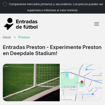
Comparamos mercados primarios y secundarios. Los precios pueden ser
superiores o inferiores al valor nominal.
Inicio
Inicio
Preston
Equipos
Entradas Preston
- Experimente Preston
en Deepdale Stadium!
Ligas
Agencias de viajes