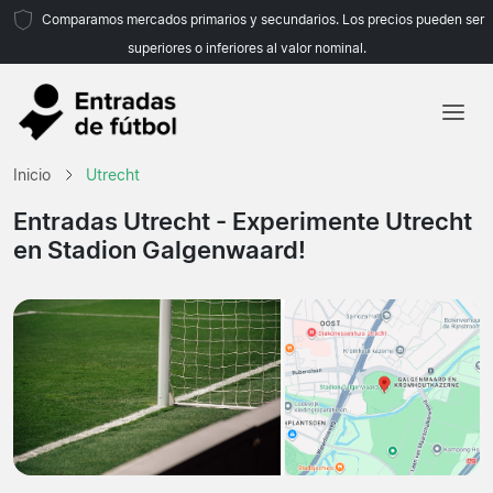
Comparamos mercados primarios y secundarios. Los precios pueden ser
superiores o inferiores al valor nominal.
Inicio
Inicio
Utrecht
Equipos
Entradas Utrecht
- Experimente Utrecht
en Stadion Galgenwaard!
Ligas
Agencias de viajes