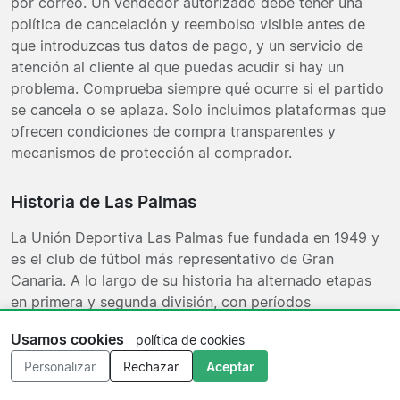
por correo. Un vendedor autorizado debe tener una
política de cancelación y reembolso visible antes de
que introduzcas tus datos de pago, y un servicio de
atención al cliente al que puedas acudir si hay un
problema. Comprueba siempre qué ocurre si el partido
se cancela o se aplaza. Solo incluimos plataformas que
ofrecen condiciones de compra transparentes y
mecanismos de protección al comprador.
Historia de Las Palmas
La Unión Deportiva Las Palmas fue fundada en 1949 y
es el club de fútbol más representativo de Gran
Canaria. A lo largo de su historia ha alternado etapas
en primera y segunda división, con períodos
destacados en los años sesenta y setenta en los que
Usamos cookies
política de cookies
llegó a participar en competiciones europeas. El equipo
es reconocible por sus colores amarillo y azul y por un
Personalizar
Rechazar
Aceptar
estilo de juego asociativo que ha sido una seña de