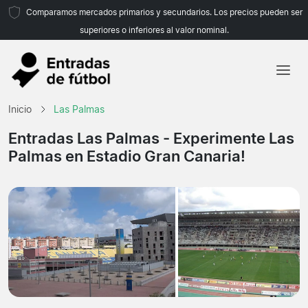
Comparamos mercados primarios y secundarios. Los precios pueden ser
superiores o inferiores al valor nominal.
Inicio
Inicio
Las Palmas
Equipos
Entradas Las Palmas
- Experimente Las
Palmas en Estadio Gran Canaria!
Ligas
Agencias de viajes