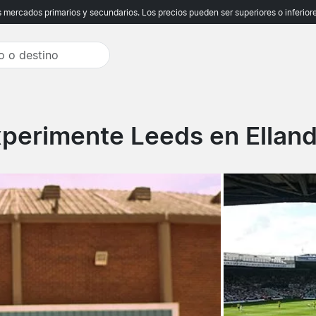
ercados primarios y secundarios. Los precios pueden ser superiores o inferiores
perimente Leeds en Ellan