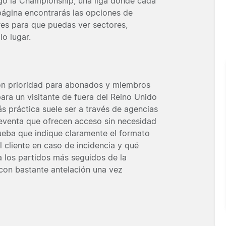
go la Championship, una liga donde cada
 página encontrarás las opciones de
res para que puedas ver sectores,
o lugar.
con prioridad para abonados y miembros
para un visitante de fuera del Reino Unido
más práctica suele ser a través de agencias
reventa que ofrecen acceso sin necesidad
rueba que indique claramente el formato
al cliente en caso de incidencia y qué
ra los partidos más seguidos de la
on bastante antelación una vez