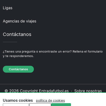
Ligas
Agencias de viajes
Contáctanos
¿Tienes una pregunta o encontraste un error? Rellena el formulario
y te responderemos.
Contáctanos
© 2026 Copyright Entradafutbol.es ·
Sobre nosotras
·
Contáctanos
·
Política de privacidad
·
Política de
Usamos cookies
política de cookies
cookies
·
Política editorial