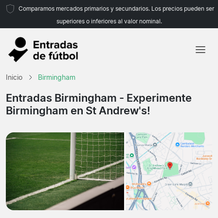
Comparamos mercados primarios y secundarios. Los precios pueden ser
superiores o inferiores al valor nominal.
Inicio
Inicio
Birmingham
Equipos
Entradas Birmingham
- Experimente
Birmingham en St Andrew's!
Ligas
Agencias de viajes