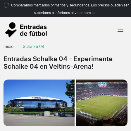
Comparamos mercados primarios y secundarios. Los precios pueden ser
superiores o inferiores al valor nominal.
Inicio
Inicio
Schalke 04
Equipos
Entradas Schalke 04
- Experimente
Schalke 04 en Veltins-Arena!
Ligas
Agencias de viajes