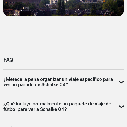
FAQ
¿Merece la pena organizar un viaje específico para
ver un partido de Schalke 04?
Ver a Schalke 04 en el Veltins-Arena es una experiencia
¿Qué incluye normalmente un paquete de viaje de
que muchos aficionados al fútbol europeo tienen en su
fútbol para ver a Schalke 04?
lista. La afición tiene raíces obreras muy profundas, el
ambiente es constante incluso en partidos de segunda
Los paquetes de turismo deportivo para ver un partido
división, y el estadio con capacidad para alrededor de