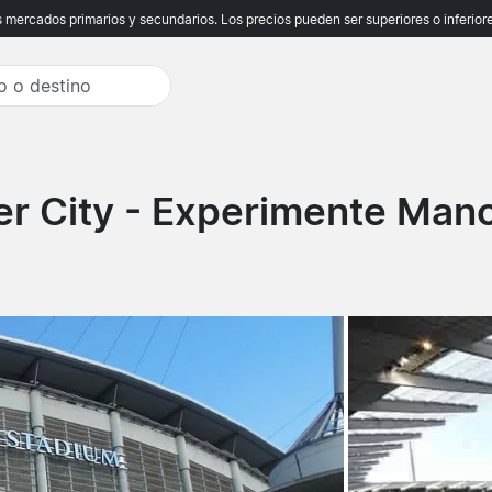
ercados primarios y secundarios. Los precios pueden ser superiores o inferiores
r City
- Experimente Manc