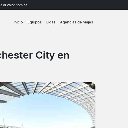
 al valor nominal.
Inicio
Equipos
Ligas
Agencias de viajes
hester City en