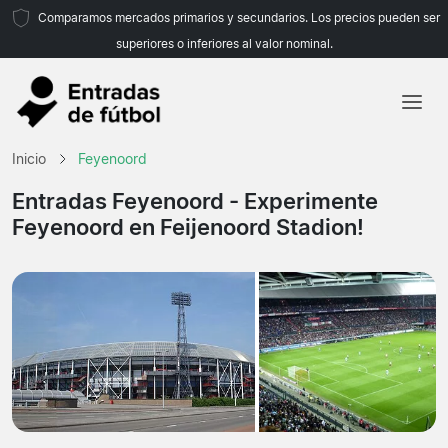
Comparamos mercados primarios y secundarios. Los precios pueden ser
superiores o inferiores al valor nominal.
Inicio
Inicio
Feyenoord
Equipos
Entradas Feyenoord
- Experimente
Feyenoord en Feijenoord Stadion!
Ligas
Agencias de viajes