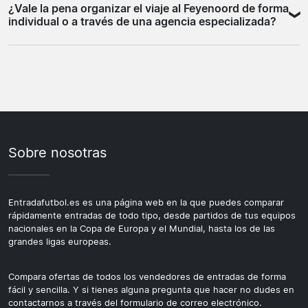
¿Vale la pena organizar el viaje al Feyenoord de forma
de partido. Llegar con tiempo suficiente antes del inicio
ellos. El ambiente internacional añade una dimensión
individual o a través de una agencia especializada?
es importante, ya que los accesos pueden tener colas.
diferente a la jornada. Los partidos europeos suelen
Confirma de antemano si tu entrada es digital o física y
implicar también una logística diferente, con mayor
Depende de tus preferencias y del tiempo que quieras
tenla lista antes de llegar al recinto. Para partidos
presencia de aficionados llegados desde fuera de los
dedicar a la organización. Viajar de forma independiente
europeos, los aficionados visitantes deben asegurarse
Países Bajos.
da más flexibilidad para elegir vuelo, alojamiento y
de que la entrada adquirida corresponde al sector
actividades en Rotterdam, pero requiere gestionar cada
habilitado para ellos, ya que no pueden acceder a los
parte por separado. Una agencia especializada en viajes
sectores reservados a la afición local.
de fútbol reúne entrada, alojamiento y a veces
Sobre nosotras
transporte en un mismo paquete, lo que puede ser
especialmente útil si es la primera vez que viajas a los
Países Bajos.
Entradafutbol.es es una página web en la que puedes comparar
rápidamente entradas de todo tipo, desde partidos de tus equipos
nacionales en la Copa de Europa y el Mundial, hasta los de las
grandes ligas europeas.
Compara ofertas de todos los vendedores de entradas de forma
fácil y sencilla. Y si tienes alguna pregunta que hacer no dudes en
contactarnos a través del formulario de correo electrónico.