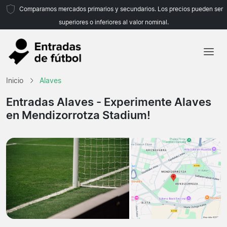
Comparamos mercados primarios y secundarios. Los precios pueden ser
superiores o inferiores al valor nominal.
Inicio
Inicio
Alaves
Equipos
Entradas Alaves
- Experimente Alaves
en Mendizorrotza Stadium!
Ligas
Agencias de viajes