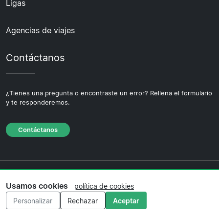
Ligas
Agencias de viajes
Contáctanos
¿Tienes una pregunta o encontraste un error? Rellena el formulario
y te responderemos.
Contáctanos
© 2026 Copyright Entradafutbol.es ·
Sobre nosotras
Usamos cookies
·
Contáctanos
·
Política de privacidad
·
Política de
política de cookies
cookies
·
Política editorial
Personalizar
Rechazar
Aceptar