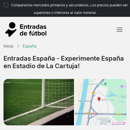
Comparamos mercados primarios y secundarios. Los precios pueden ser
superiores o inferiores al valor nominal.
Inicio
Inicio
España
Equipos
Entradas España
- Experimente España
en Estadio de La Cartuja!
Ligas
Agencias de viajes