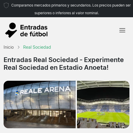
Comparamos mercados primarios y secundarios. Los precios pueden ser
superiores o inferiores al valor nominal.
Inicio
Inicio
Real Sociedad
Equipos
Entradas Real Sociedad
- Experimente
Real Sociedad en Estadio Anoeta!
Ligas
Agencias de viajes