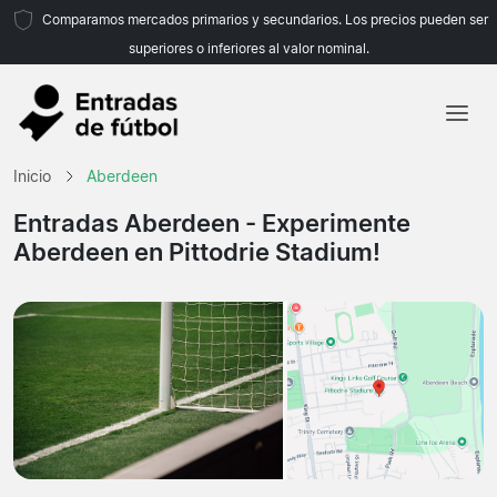
Comparamos mercados primarios y secundarios. Los precios pueden ser
superiores o inferiores al valor nominal.
Inicio
Inicio
Aberdeen
Equipos
Entradas Aberdeen
- Experimente
Aberdeen en Pittodrie Stadium!
Ligas
Agencias de viajes