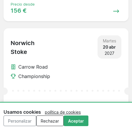
Precio desde
156 €
Martes
Norwich
20 abr
Stoke
2027
Carrow Road
Championship
Precio desde
156 €
Usamos cookies
política de cookies
Personalizar
Rechazar
Aceptar