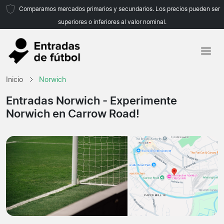
Comparamos mercados primarios y secundarios. Los precios pueden ser
superiores o inferiores al valor nominal.
Inicio
Inicio
Norwich
Equipos
Entradas Norwich
- Experimente
Norwich en Carrow Road!
Ligas
Agencias de viajes