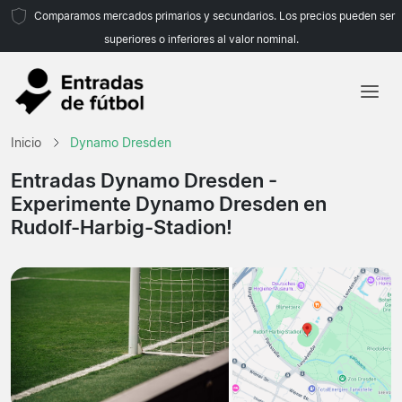
Comparamos mercados primarios y secundarios. Los precios pueden ser
superiores o inferiores al valor nominal.
Inicio
Inicio
Dynamo Dresden
Equipos
Entradas Dynamo Dresden
-
Experimente Dynamo Dresden en
Ligas
Rudolf-Harbig-Stadion!
Agencias de viajes