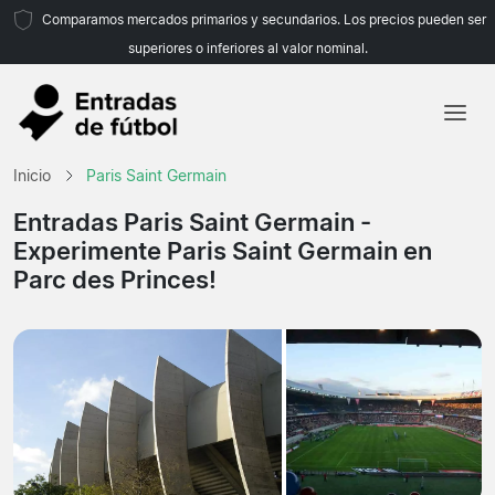
Comparamos mercados primarios y secundarios. Los precios pueden ser
superiores o inferiores al valor nominal.
Inicio
Inicio
Paris Saint Germain
Equipos
Entradas Paris Saint Germain
-
Experimente Paris Saint Germain en
Ligas
Parc des Princes!
Agencias de viajes