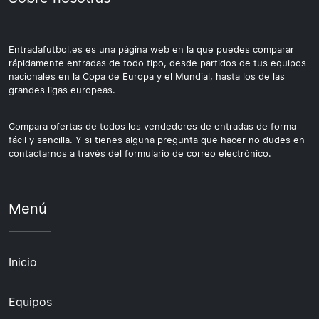
viajan desde el extranjero. Si te interesa seguir al PSG en
competición europea, merece la pena revisar el
calendario de la Champions League para identificar los
Entradafutbol.es es una página web en la que puedes comparar
rápidamente entradas de todo tipo, desde partidos de tus equipos
partidos en casa.
nacionales en la Copa de Europa y el Mundial, hasta los de las
grandes ligas europeas.
Compara ofertas de todos los vendedores de entradas de forma
fácil y sencilla. Y si tienes alguna pregunta que hacer no dudes en
contactarnos a través del formulario de correo electrónico.
Menú
Inicio
Equipos