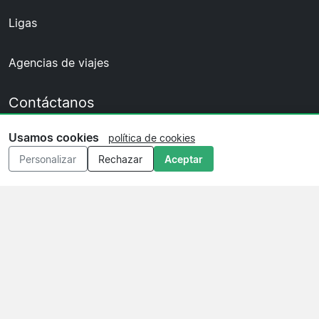
Ligas
Agencias de viajes
Contáctanos
Usamos cookies
política de cookies
¿Tienes una pregunta o encontraste un error? Rellena el formulario
Personalizar
Rechazar
Aceptar
y te responderemos.
Contáctanos
© 2026 Copyright Entradafutbol.es ·
Sobre nosotras
·
Contáctanos
·
Política de privacidad
·
Política de
cookies
·
Política editorial