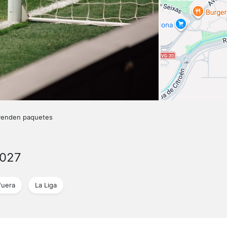
venden paquetes
2027
fuera
La Liga