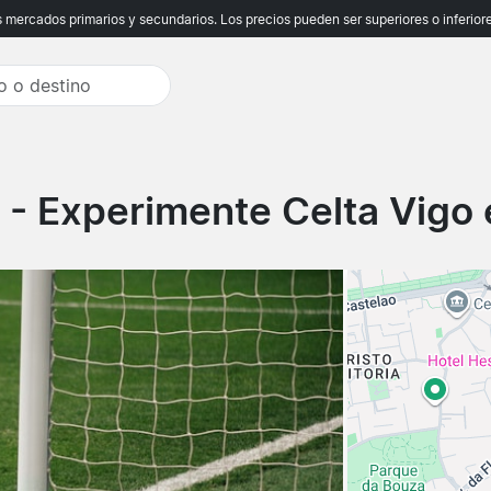
ercados primarios y secundarios. Los precios pueden ser superiores o inferiores
- Experimente Celta Vigo 