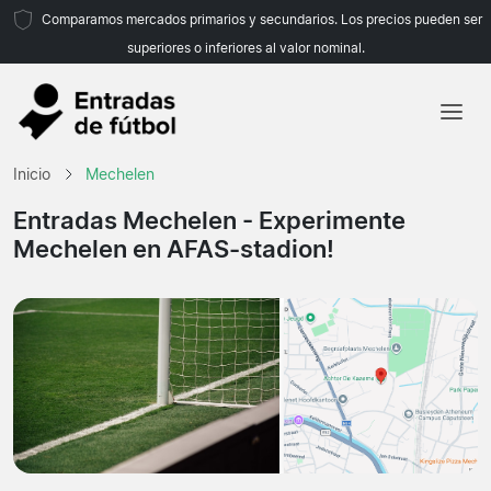
Comparamos mercados primarios y secundarios. Los precios pueden ser
superiores o inferiores al valor nominal.
Inicio
Inicio
Mechelen
Equipos
Entradas Mechelen
- Experimente
Mechelen en AFAS-stadion!
Ligas
Agencias de viajes