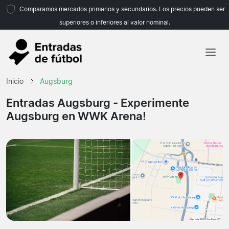
Comparamos mercados primarios y secundarios. Los precios pueden ser
superiores o inferiores al valor nominal.
Inicio
Inicio
Augsburg
Equipos
Entradas Augsburg
- Experimente
Augsburg en WWK Arena!
Ligas
Agencias de viajes