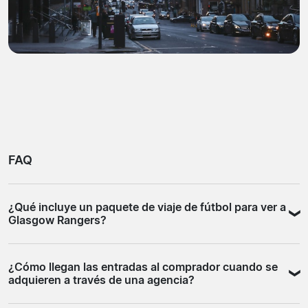
FAQ
¿Qué incluye un paquete de viaje de fútbol para ver a
Glasgow Rangers?
Los paquetes de viaje de fútbol para ver a Rangers
¿Cómo llegan las entradas al comprador cuando se
suelen combinar la entrada al partido con alojamiento
adquieren a través de una agencia?
en Glasgow y, en muchos casos, traslado desde el
aeropuerto. Algunas agencias incluyen visitas guiadas u