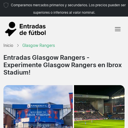
Comparamos mercados primarios y secundarios. Los precios pueden ser
superiores o inferiores al valor nominal.
Inicio
Inicio
Glasgow Rangers
Equipos
Entradas Glasgow Rangers
-
Experimente Glasgow Rangers en Ibrox
Ligas
Stadium!
Agencias de viajes