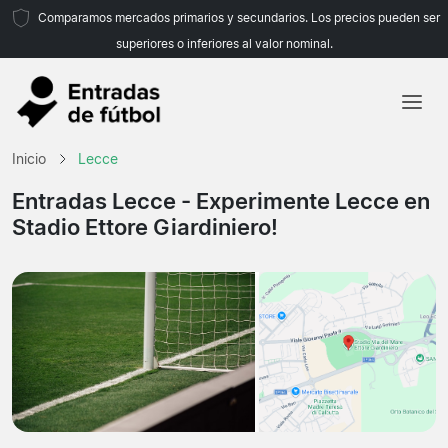
Comparamos mercados primarios y secundarios. Los precios pueden ser
superiores o inferiores al valor nominal.
Inicio
Inicio
Lecce
Equipos
Entradas Lecce
- Experimente Lecce en
Stadio Ettore Giardiniero!
Ligas
Agencias de viajes