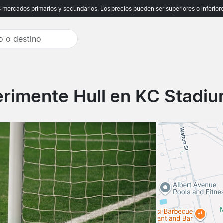
ercados primarios y secundarios. Los precios pueden ser superiores o inferiores
rimente Hull en KC Stadiu