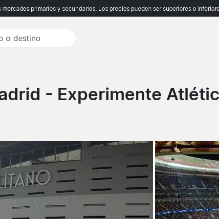
ercados primarios y secundarios. Los precios pueden ser superiores o inferiores
adrid
- Experimente Atléti