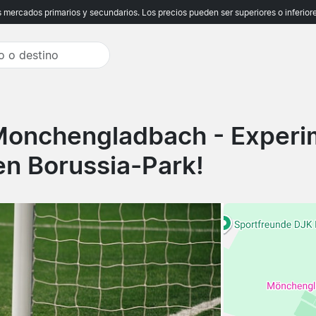
ercados primarios y secundarios. Los precios pueden ser superiores o inferiores
 Monchengladbach
- Experi
n Borussia-Park!