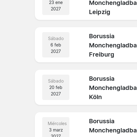
Monchengladba
23 ene
2027
Leipzig
Borussia
Sábado
Monchengladba
6 feb
2027
Freiburg
Borussia
Sábado
Monchengladba
20 feb
2027
Köln
Borussia
Miércoles
Monchengladba
3 marz
2027