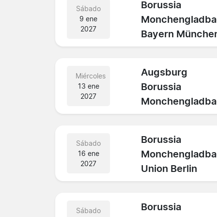
Borussia
Sábado
Monchengladba
9 ene
2027
Bayern Münche
Augsburg
Miércoles
Borussia
13 ene
2027
Monchengladba
Borussia
Sábado
Monchengladba
16 ene
2027
Union Berlin
Borussia
Sábado