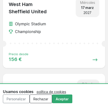
Miércoles
West Ham
17 marz
Sheffield United
2027
Olympic Stadium
Championship
Precio desde
156 €
Sábado
Norwich
20 marz
Usamos cookies
política de cookies
West Ham
2027
Personalizar
Rechazar
Aceptar
Carrow Road