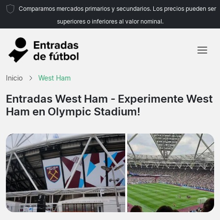
Comparamos mercados primarios y secundarios. Los precios pueden ser
superiores o inferiores al valor nominal.
Inicio
Inicio
West Ham
Equipos
Entradas West Ham
- Experimente West
Ham en Olympic Stadium!
Ligas
Agencias de viajes