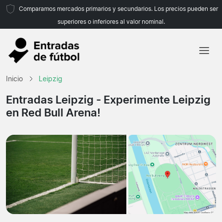
Comparamos mercados primarios y secundarios. Los precios pueden ser
superiores o inferiores al valor nominal.
Inicio
Inicio
Leipzig
Equipos
Entradas Leipzig
- Experimente Leipzig
en Red Bull Arena!
Ligas
Agencias de viajes