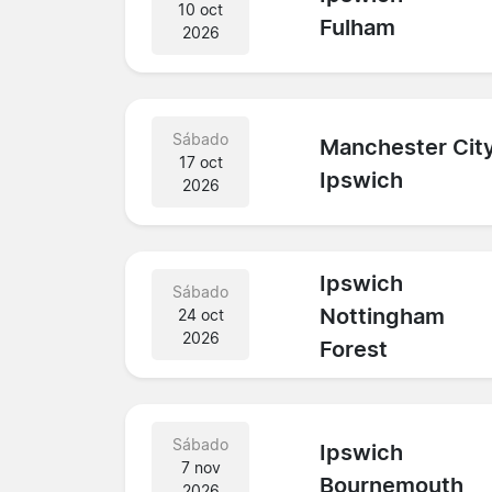
10 oct
Fulham
2026
Sábado
Manchester Cit
17 oct
Ipswich
2026
Ipswich
Sábado
Nottingham
24 oct
2026
Forest
Sábado
Ipswich
7 nov
Bournemouth
2026