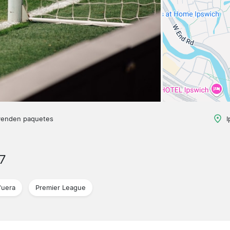
venden paquetes
I
7
fuera
Premier League