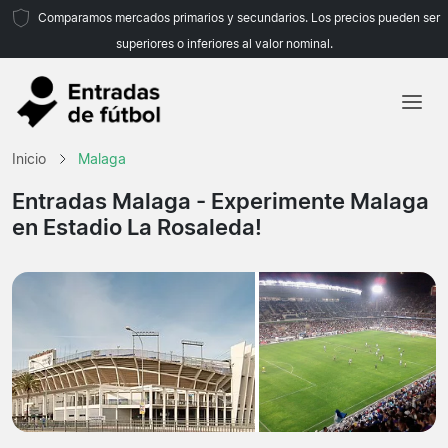
Comparamos mercados primarios y secundarios. Los precios pueden ser
superiores o inferiores al valor nominal.
Inicio
Inicio
Malaga
Equipos
Entradas Malaga
- Experimente Malaga
en Estadio La Rosaleda!
Ligas
Agencias de viajes