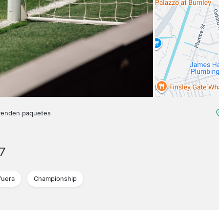
venden paquetes
7
fuera
Championship