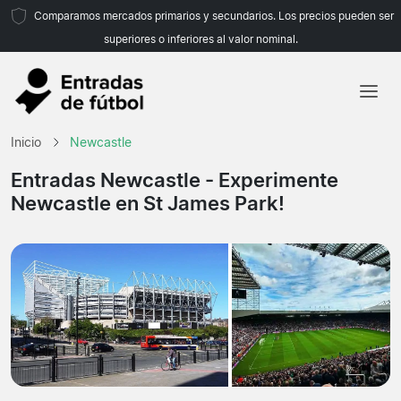
Comparamos mercados primarios y secundarios. Los precios pueden ser
superiores o inferiores al valor nominal.
Inicio
Inicio
Newcastle
Equipos
Entradas Newcastle
- Experimente
Newcastle en St James Park!
Ligas
Agencias de viajes