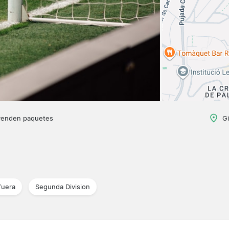
venden paquetes
G
fuera
Segunda Division