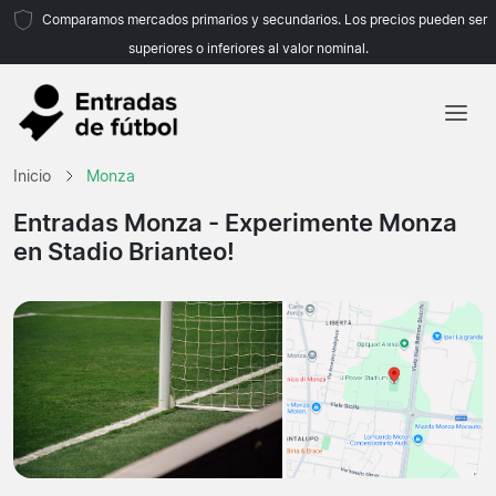
Comparamos mercados primarios y secundarios. Los precios pueden ser
superiores o inferiores al valor nominal.
Inicio
Inicio
Monza
Equipos
Entradas Monza
- Experimente Monza
en Stadio Brianteo!
Ligas
Agencias de viajes