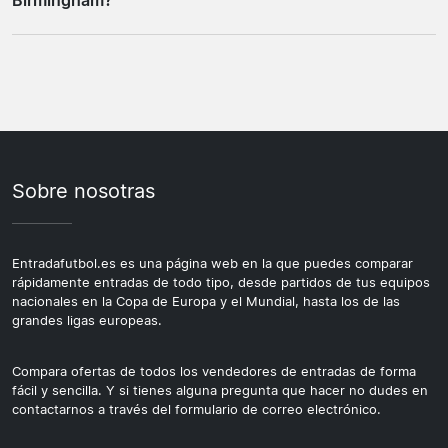
regional o contra los equipos grandes. El estadio tiene
temporada.
un carácter marcadamente inglés, compacto, con las
Sí. Wolverhampton y Birmingham están a menos de 30
gradas cerca del campo, que produce un ambiente
minutos en tren, y la combinación de ambas ciudades
envolvente. Para un aficionado que visita por primera
puede hacer el viaje más completo. Birmingham ofrece
vez, la experiencia es bastante diferente a la de un
una oferta cultural y gastronómica amplia, y muchos
estadio moderno de nueva construcción.
aficionados que viajan al centro de Inglaterra
aprovechan para visitar las dos ciudades en el mismo fin
Sobre nosotras
de semana.
Entradafutbol.es es una página web en la que puedes comparar
rápidamente entradas de todo tipo, desde partidos de tus equipos
nacionales en la Copa de Europa y el Mundial, hasta los de las
grandes ligas europeas.
Compara ofertas de todos los vendedores de entradas de forma
fácil y sencilla. Y si tienes alguna pregunta que hacer no dudes en
contactarnos a través del formulario de correo electrónico.