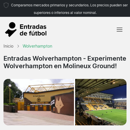
Comparamos mercados primarios y secundarios. Los precios pueden ser
superiores o inferiores al valor nominal.
Inicio
Inicio
Wolverhampton
Equipos
Entradas Wolverhampton
- Experimente
Wolverhampton en Molineux Ground!
Ligas
Agencias de viajes