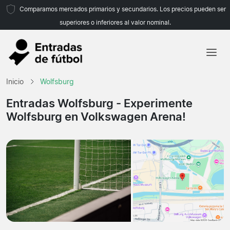
Comparamos mercados primarios y secundarios. Los precios pueden ser
superiores o inferiores al valor nominal.
Inicio
Inicio
Wolfsburg
Equipos
Entradas Wolfsburg
- Experimente
Wolfsburg en Volkswagen Arena!
Ligas
Agencias de viajes