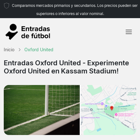
Comparamos mercados primarios y secundarios. Los precios pueden ser
superiores o inferiores al valor nominal.
Inicio
Inicio
Oxford United
Equipos
Entradas Oxford United
- Experimente
Oxford United en Kassam Stadium!
Ligas
Agencias de viajes