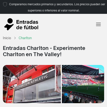
Comparamos mercados primarios y secundarios. Los precios pueden ser
superiores o inferiores al valor nominal.
Inicio
Inicio
Charlton
Equipos
Entradas Charlton
- Experimente
Charlton en The Valley!
Ligas
Agencias de viajes