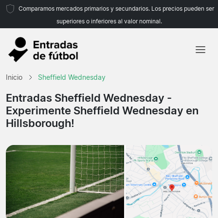
Comparamos mercados primarios y secundarios. Los precios pueden ser
superiores o inferiores al valor nominal.
Inicio
Inicio
Sheffield Wednesday
Equipos
Entradas Sheffield Wednesday
-
Experimente Sheffield Wednesday en
Ligas
Hillsborough!
Agencias de viajes