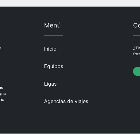
Menú
Co
s
Inicio
¿Ti
for
Equipos
Ligas
as
 que
rio
Agencias de viajes