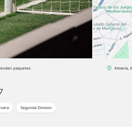
venden paquetes
Almeria, 
7
fuera
Segunda Division