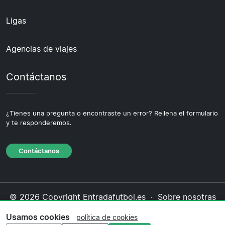
Ligas
Agencias de viajes
Contáctanos
¿Tienes una pregunta o encontraste un error? Rellena el formulario
y te responderemos.
Contáctanos
© 2026 Copyright Entradafutbol.es ·
Sobre nosotras
·
Contáctanos
·
Política de privacidad
·
Política de
Usamos cookies
política de cookies
cookies
·
Política editorial