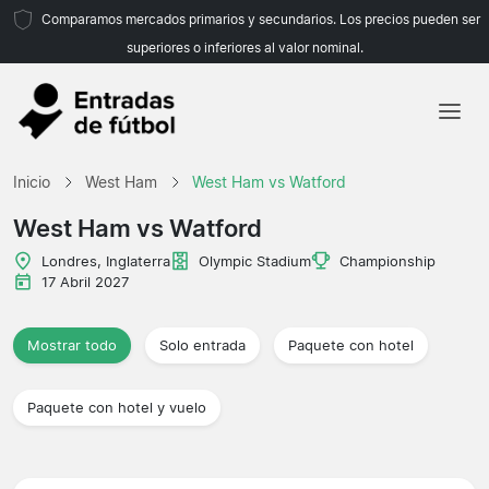
Comparamos mercados primarios y secundarios. Los precios pueden ser
superiores o inferiores al valor nominal.
Inicio
Inicio
West Ham
West Ham vs Watford
Equipos
West Ham vs Watford
Ligas
Londres, Inglaterra
Olympic Stadium
Championship
17 Abril 2027
Agencias de viajes
Mostrar todo
Solo entrada
Paquete con hotel
Paquete con hotel y vuelo