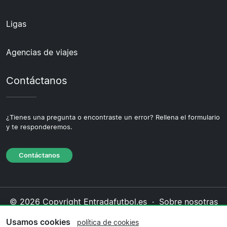
Ligas
Agencias de viajes
Contáctanos
¿Tienes una pregunta o encontraste un error? Rellena el formulario
y te responderemos.
Contáctanos
© 2026 Copyright Entradafutbol.es ·
Sobre nosotras
·
Contáctanos
·
Política de privacidad
·
Política de
Usamos cookies
política de cookies
cookies
·
Política editorial