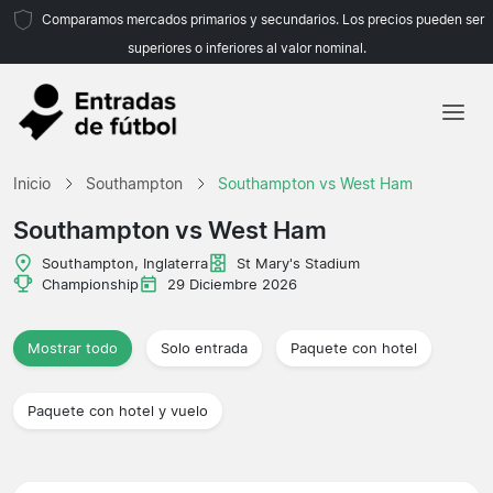
Comparamos mercados primarios y secundarios. Los precios pueden ser
superiores o inferiores al valor nominal.
Inicio
Inicio
Southampton
Southampton vs West Ham
Equipos
Southampton vs West Ham
Ligas
Southampton, Inglaterra
St Mary's Stadium
Championship
29 Diciembre 2026
Agencias de viajes
Mostrar todo
Solo entrada
Paquete con hotel
Paquete con hotel y vuelo