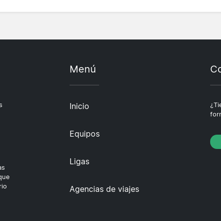
Menú
Co
s
Inicio
¿Ti
for
Equipos
Ligas
as
 que
rio
Agencias de viajes