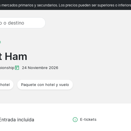
ercados primarios y secundarios. Los precios pueden ser superiores o inferiores
m
t Ham
ionship
24 Noviembre 2026
hotel
Paquete con hotel y vuelo
Entrada incluida
E-tickets