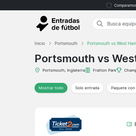
Comparamos m
Inicio
Portsmouth
Portsmouth vs West Ha
Portsmouth vs Wes
Portsmouth, Inglaterra
Fratton Park
Champ
Mostrar todo
Solo entrada
Paquete con 