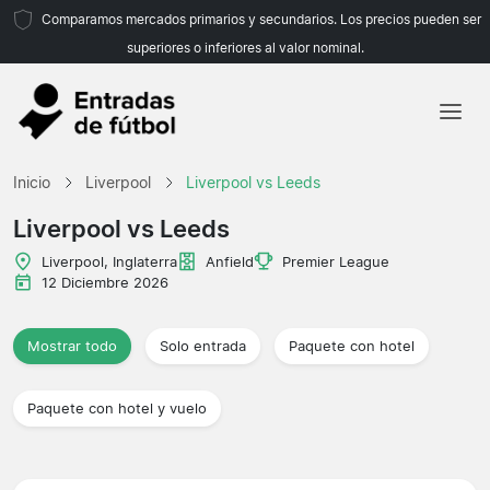
Comparamos mercados primarios y secundarios. Los precios pueden ser
superiores o inferiores al valor nominal.
Inicio
Inicio
Liverpool
Liverpool vs Leeds
Equipos
Liverpool vs Leeds
Ligas
Liverpool, Inglaterra
Anfield
Premier League
12 Diciembre 2026
Agencias de viajes
Mostrar todo
Solo entrada
Paquete con hotel
Paquete con hotel y vuelo