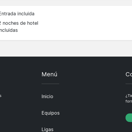
Entrada incluida
2 noches de hotel
incluidas
Menú
Co
s
Inicio
¿Ti
for
Equipos
Ligas