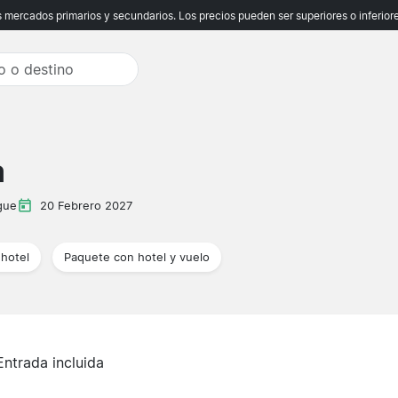
ercados primarios y secundarios. Los precios pueden ser superiores o inferiores
a
gue
20 Febrero 2027
hotel
Paquete con hotel y vuelo
Entrada incluida