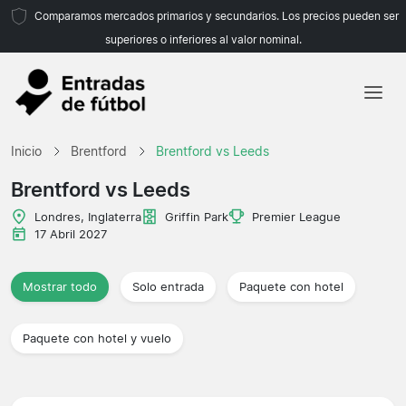
Comparamos mercados primarios y secundarios. Los precios pueden ser
superiores o inferiores al valor nominal.
Inicio
Inicio
Brentford
Brentford vs Leeds
Equipos
Brentford vs Leeds
Ligas
Londres, Inglaterra
Griffin Park
Premier League
17 Abril 2027
Agencias de viajes
Mostrar todo
Solo entrada
Paquete con hotel
Paquete con hotel y vuelo