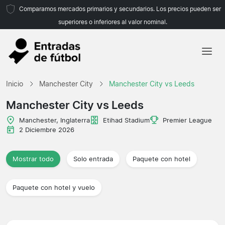
Comparamos mercados primarios y secundarios. Los precios pueden ser
superiores o inferiores al valor nominal.
Inicio
Inicio
Manchester City
Manchester City vs Leeds
Equipos
Manchester City vs Leeds
Ligas
Manchester, Inglaterra
Etihad Stadium
Premier League
2 Diciembre 2026
Agencias de viajes
Mostrar todo
Solo entrada
Paquete con hotel
Paquete con hotel y vuelo