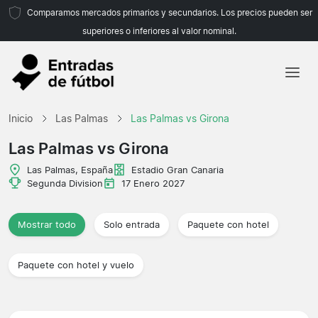
Comparamos mercados primarios y secundarios. Los precios pueden ser
superiores o inferiores al valor nominal.
Inicio
Inicio
Las Palmas
Las Palmas vs Girona
Equipos
Las Palmas vs Girona
Ligas
Las Palmas, España
Estadio Gran Canaria
Segunda Division
17 Enero 2027
Agencias de viajes
Mostrar todo
Solo entrada
Paquete con hotel
Paquete con hotel y vuelo