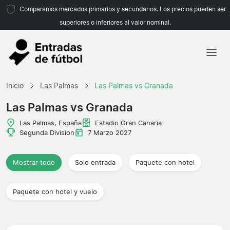
Comparamos mercados primarios y secundarios. Los precios pueden ser
superiores o inferiores al valor nominal.
Inicio
Inicio
Las Palmas
Las Palmas vs Granada
Equipos
Las Palmas vs Granada
Ligas
Las Palmas, España
Estadio Gran Canaria
Segunda Division
7 Marzo 2027
Agencias de viajes
Mostrar todo
Solo entrada
Paquete con hotel
Paquete con hotel y vuelo