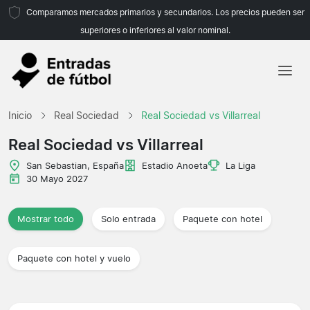
Comparamos mercados primarios y secundarios. Los precios pueden ser
superiores o inferiores al valor nominal.
Inicio
Inicio
Real Sociedad
Real Sociedad vs Villarreal
Equipos
Real Sociedad vs Villarreal
Ligas
San Sebastian, España
Estadio Anoeta
La Liga
30 Mayo 2027
Agencias de viajes
Mostrar todo
Solo entrada
Paquete con hotel
Paquete con hotel y vuelo