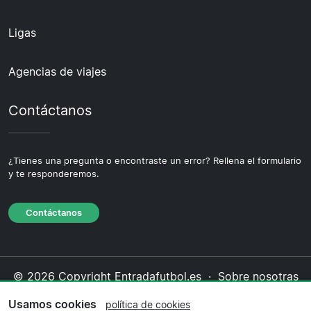
Ligas
Agencias de viajes
Contáctanos
¿Tienes una pregunta o encontraste un error? Rellena el formulario
y te responderemos.
Contáctanos
© 2026 Copyright Entradafutbol.es ·
Sobre nosotras
·
Contáctanos
·
Política de privacidad
·
Política de
Usamos cookies
política de cookies
cookies
·
Política editorial